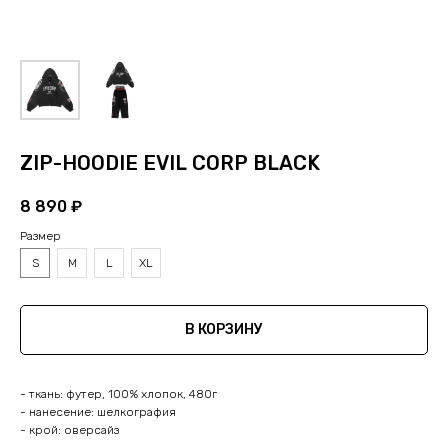
ZIP-HOODIE EVIL CORP BLACK
8 890
₽
Размер
S
M
L
XL
В КОРЗИНУ
- ткань: футер, 100% хлопок, 480г
- нанесение: шелкография
- крой: оверсайз