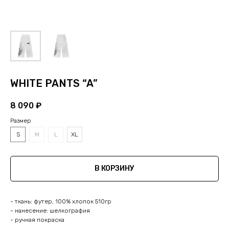
WHITE PANTS “A”
8 090
₽
Размер
S
M
L
XL
В КОРЗИНУ
- ткань: футер, 100% хлопок 510гр
- нанесение: шелкография
- ручная покраска