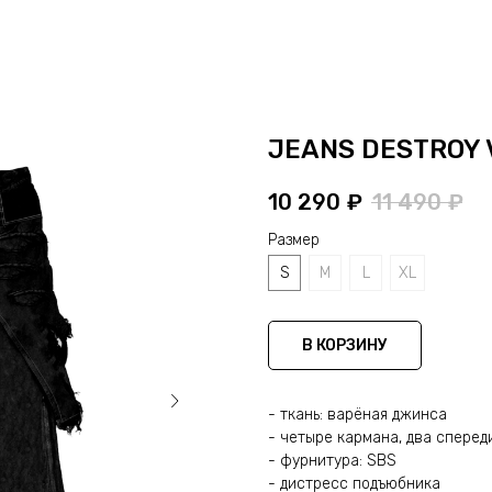
JEANS DESTROY 
10 290
₽
11 490
₽
Размер
S
M
L
XL
В КОРЗИНУ
- ткань: варёная джинса
- четыре кармана, два спереди
- фурнитура: SBS
- дистресс подъюбника