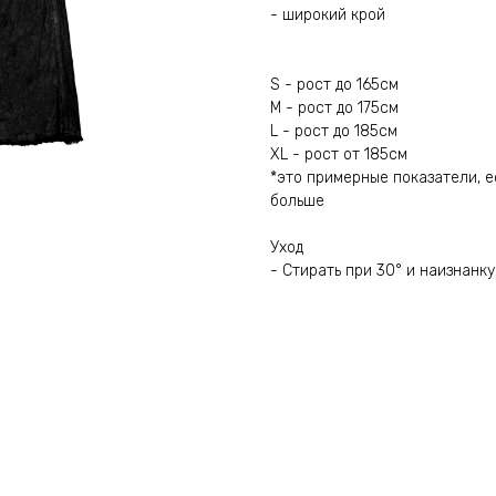
- широкий крой
S - рост до 165см
M - рост до 175см
L - рост до 185см
XL - рост от 185см
*это примерные показатели, е
больше
Уход
- Стирать при 30° и наизнанк