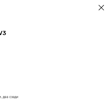
V3
, два сзади