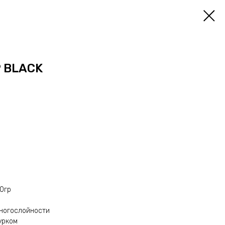
P BLACK
10гр
многослойности
урком