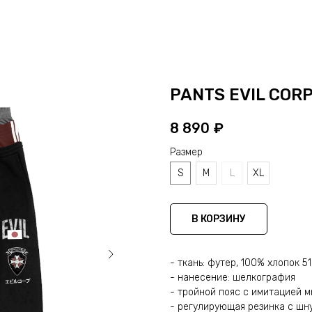
PANTS EVIL COR
8 890
₽
Размер
S
M
L
XL
В КОРЗИНУ
- ткань: футер, 100% хлопок 5
- нанесение: шелкография
- тройной пояс с имитацией 
- регулирующая резинка с шн