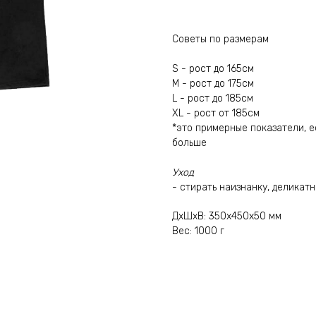
Советы по размерам
S - рост до 165см
M - рост до 175см
L - рост до 185см
XL - рост от 185см
*это примерные показатели, е
больше
Уход
- стирать наизнанку, деликат
ДxШxВ: 350x450x50 мм
Вес: 1000 г