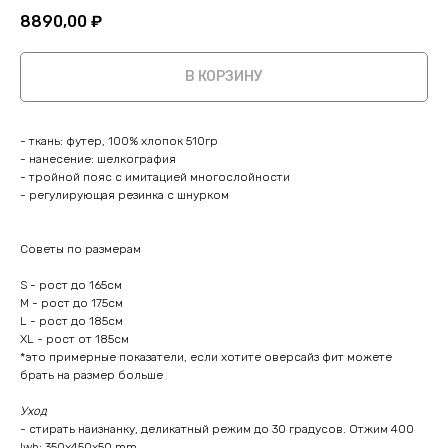
8890,00
₽
В КОРЗИНУ
- ткань: футер, 100% хлопок 510гр
- нанесение: шелкография
- тройной пояс с имитацией многослойности
- регулирующая резинка с шнурком
Советы по размерам
S - рост до 165см
M - рост до 175см
L - рост до 185см
XL - рост от 185см
*это примерные показатели, если хотите оверсайз фит можете
брать на размер больше
Уход
- стирать наизнанку, деликатный режим до 30 градусов. Отжим 400
lwh: 350x450x50 mm