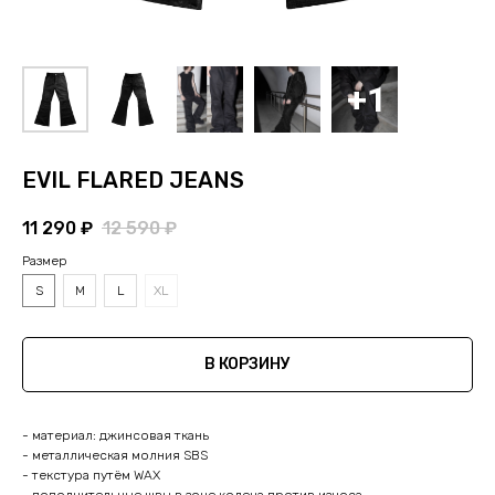
EVIL FLARED JEANS
11 290
₽
12 590
₽
Размер
S
M
L
XL
В КОРЗИНУ
- материал: джинсовая ткань
- металлическая молния SBS
- текстура путём WAX