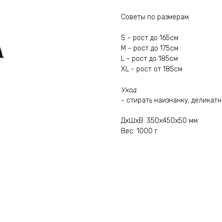
Советы по размерам
S - рост до 165см
M - рост до 175см
L - рост до 185см
XL - рост от 185см
Уход
- стирать наизнанку, деликат
ДxШxВ: 350x450x50 мм
Вес: 1000 г