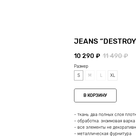
JEANS “DESTROY
10 290
₽
11 490
₽
Размер
S
M
L
XL
В КОРЗИНУ
- ткань: два полных слоя пло
- обработка: энзимовая варка
- все элементы не декоратив
- металлическая фурнитура