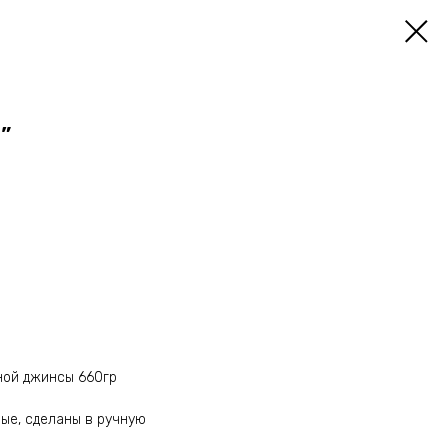
”
тной джинсы 660гр
ные, сделаны в ручную