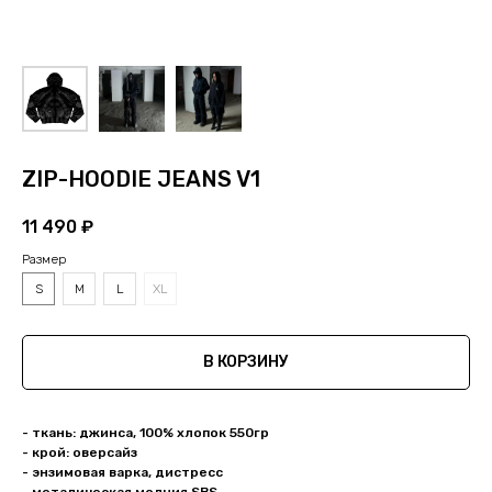
ZIP-HOODIE JEANS V1
11 490
₽
Размер
S
M
L
XL
В КОРЗИНУ
- ткань: джинса, 100% хлопок 550гр
- крой: оверсайз
- энзимовая варка, дистресс