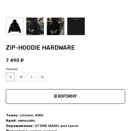
ZIP-HOODIE HARDWARE
7 490
₽
Размер
S
M
L
XL
В КОРЗИНУ
Ткань:
хлопок, 480г
Крой:
оверсайз
Окрашивание:
STONE WASH, дистресс