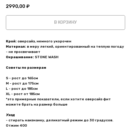
2990,00
₽
В КОРЗИНУ
Крой:
оверсайз, немного укорочен
Материал:
в меру легкий, ориентированный на теплую погоду
- не просвечивает
Окрашивание:
STONE WASH
Советы по размерам
S - рост до 165см
M - рост до 175см
L - рост до 185см
XL - рост от 185см
*это примерные показатели, если хотите оверсайз фит
можете брать на размер больше
Уход
- стирать наизнанку, деликатный режим до 30 градусов.
Отжим 400