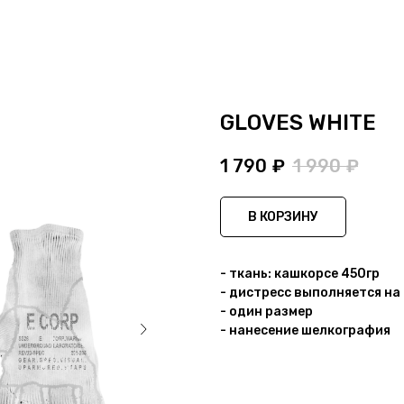
GLOVES WHITE
1 790
₽
1 990
₽
В КОРЗИНУ
- ткань: кашкорсе 450гр
- дистресс выполняется н
- один размер
- нанесение шелкография