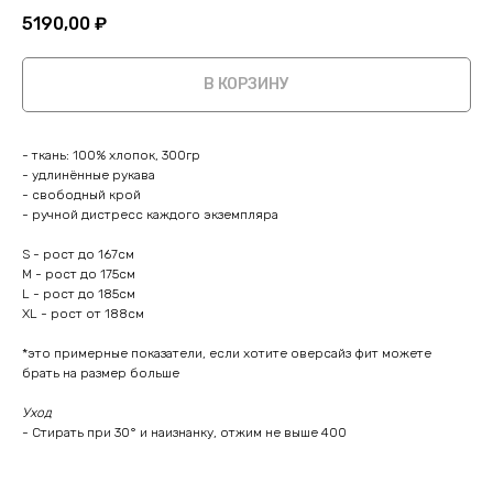
5190,00
₽
В КОРЗИНУ
- ткань: 100% хлопок, 300гр
- удлинённые рукава
- свободный крой
- ручной дистресс каждого экземпляра
S - рост до 167см
M - рост до 175см
L - рост до 185см
XL - рост от 188см
*это примерные показатели, если хотите оверсайз фит можете
брать на размер больше
Уход
- Стирать при 30° и наизнанку, отжим не выше 400