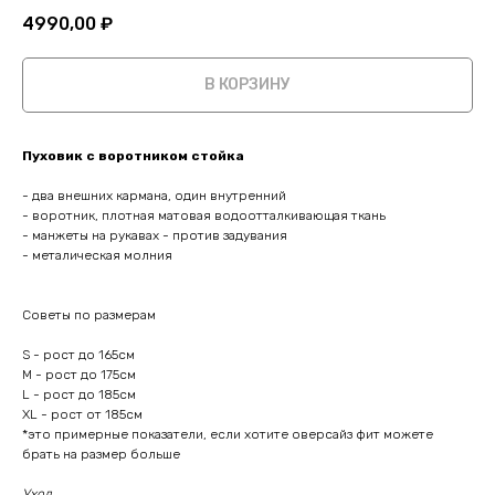
4990,00
₽
В КОРЗИНУ
Пуховик с воротником стойка
- два внешних кармана, один внутренний
- воротник, плотная матовая водоотталкивающая ткань
- манжеты на рукавах - против задувания
- металическая молния
Советы по размерам
S - рост до 165см
M - рост до 175см
L - рост до 185см
XL - рост от 185см
*это примерные показатели, если хотите оверсайз фит можете
брать на размер больше
Уход