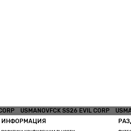
ORP
USMANOVFCK SS26 EVIL CORP
USMAN
ИНФОРМАЦИЯ
РАЗ