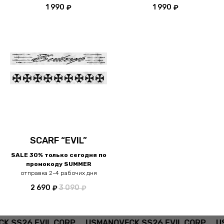
1 990
1 990
₽
₽
SCARF “EVIL”
SALE 30% только сегодня по
промокоду SUMMER
отправка 2-4 рабочих дня
2 690
3 090
₽
₽
K SS26 EVIL CORP
USMANOVFCK SS26 EVIL CORP
US