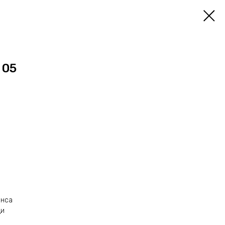
 05
инса
ди