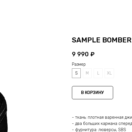
SAMPLE BOMBER
9 990
₽
Размер
S
M
L
XL
В КОРЗИНУ
- ткань: плотная варенная дж
- два больших кармана спере
- фурнитура: люверсы, SBS