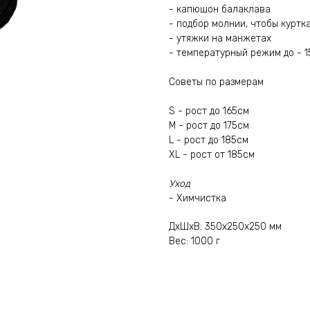
- капюшон балаклава
- подбор молнии, чтобы куртк
- утяжки на манжетах
- температурный режим до - 1
Советы по размерам
S - рост до 165см
M - рост до 175см
L - рост до 185см
XL - рост от 185см
Уход
- Химчистка
ДxШxВ: 350x250x250 мм
Вес: 1000 г