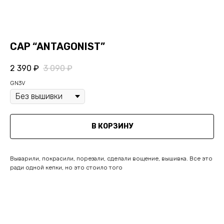
CAP “ANTAGONIST”
2 390
₽
3 090
₽
GN3V
В КОРЗИНУ
Выварили, покрасили, порезали, сделали вощение, вышивка. Все это
ради одной кепки, но это стоило того